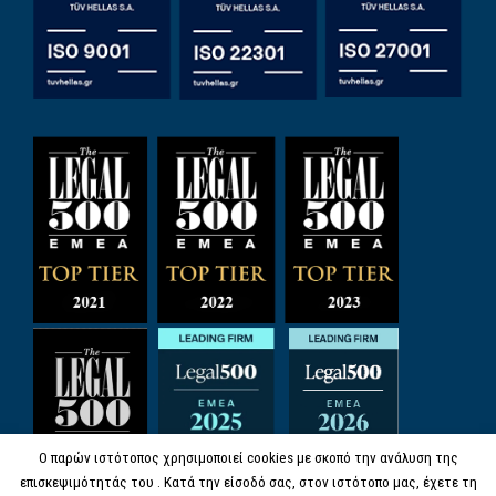
Ο παρών ιστότοπος χρησιμοποιεί cookies με σκοπό την ανάλυση της
επισκεψιμότητάς του . Κατά την είσοδό σας, στον ιστότοπο μας, έχετε τη