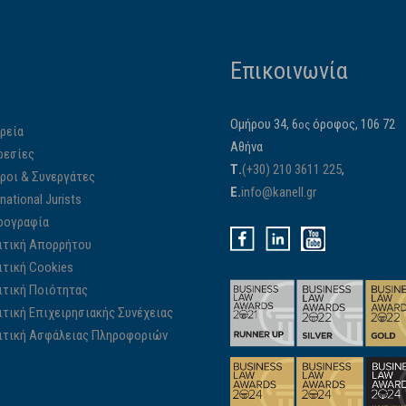
Επικοινωνία
Ομήρου 34, 6
όροφος, 106 72
ος
ρεία
Αθήνα
ρεσίες
Τ.
(+30) 210 3611 225
,
ίροι & Συνεργάτες
E.
info@kanell.gr
rnational Jurists
ρογραφία
ιτική Απορρήτου
ιτική Cookies
ιτική Ποιότητας
ιτική Επιχειρησιακής Συνέχειας
ιτική Ασφάλειας Πληροφοριών