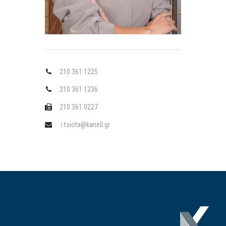
210 361 1225
210 361 1236
210 361 0227
i.tsiota@kanell.gr