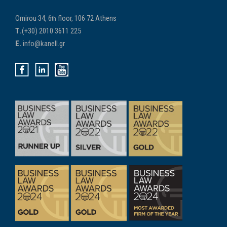
Omirou 34, 6
floor, 106 72 Athens
th
Τ.
(+30) 2010 3611 225
E.
info@kanell.gr