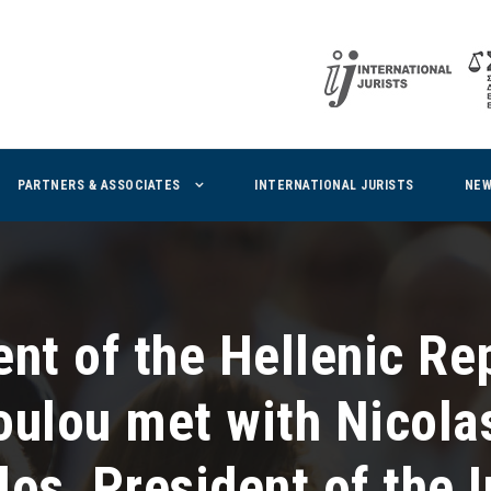
PARTNERS & ASSOCIATES
INTERNATIONAL JURISTS
NE
nt of the Hellenic Re
oulou met with Nicola
os, President of the I