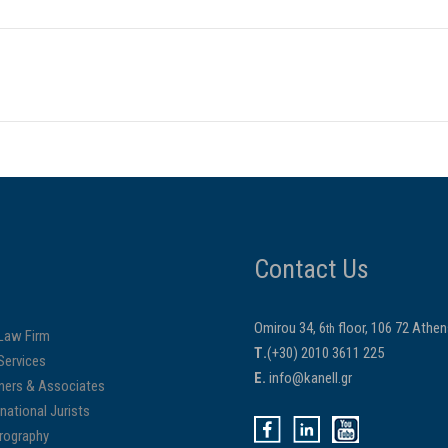
Contact Us
Omirou 34, 6
floor, 106 72 Athe
th
Law Firm
Τ.
(+30) 2010 3611 225
Services
E.
info@kanell.gr
ners & Associates
rnational Jurists
rography