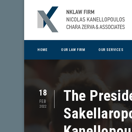
HOME
OUR LAW FIRM
OUR SERVICES
The Preside
18
FEB
2022
Sakellarop
Kanellopoul