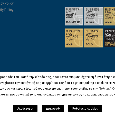
acy Policy
ity Policy
μότητάς του . Κατά την είσοδό σας, στον ιστότοπο μας, έχετε τη δυνατότητα είτ
υνεχίσετε την περιήγησή σας απορρίπτοντας όλα τα μη απαραίτητα cookies επιλ
ων σας και περαιτέρω τρόπους απενεργοποίησής τους διαβάστε την
Πολιτική C
πιλογές της συγκατάθεσής σας ανά πάσα στιγμή πατώντας το κουμπί απορρήτου 
© COPYRIGHT 2017 KANELL.GR, ALL RIGHTS RESERVED.
Αποδέχομαι
Διαφωνώ
Ρυθμίσεις cookies