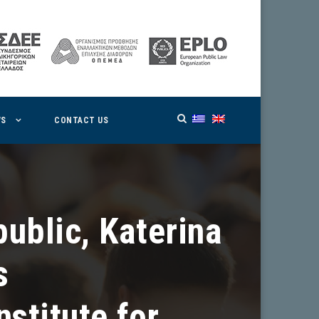
WS
CONTACT US
public, Katerina
s
nstitute for