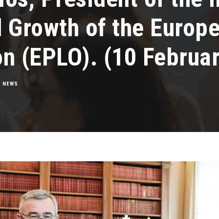
d Growth of the Europ
on (EPLO). (10 Februa
,
NEWS