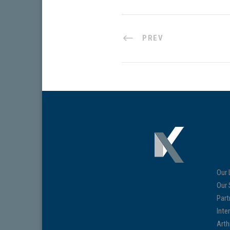
PREV
Our 
Our 
Part
Inte
Arth