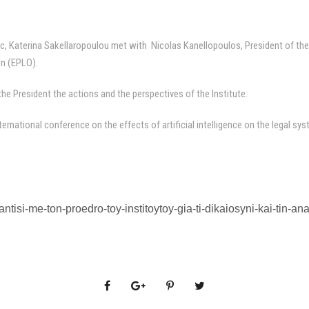
ic, Katerina Sakellaropoulou met with Nicolas Kanellopoulos, President of the
on (EPLO).
he President the actions and the perspectives of the Institute.
rnational conference on the effects of artificial intelligence on the legal sy
ntisi-me-ton-proedro-toy-institoytoy-gia-ti-dikaiosyni-kai-tin-an