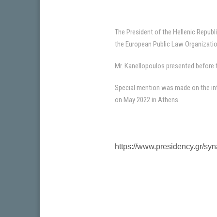
The President of the Hellenic Republ
the European Public Law Organizati
Mr. Kanellopoulos presented before t
Special mention was made on the inte
on May 2022 in Athens
https://www.presidency.gr/syna