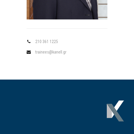
210 361 1225
trainees@kanell.gr