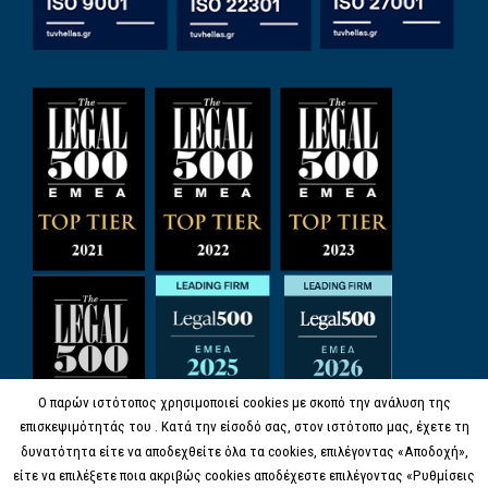
Ο παρών ιστότοπος χρησιμοποιεί cookies με σκοπό την ανάλυση της
επισκεψιμότητάς του . Κατά την είσοδό σας, στον ιστότοπο μας, έχετε τη
δυνατότητα είτε να αποδεχθείτε όλα τα cookies, επιλέγοντας «Αποδοχή»,
είτε να επιλέξετε ποια ακριβώς cookies αποδέχεστε επιλέγοντας «Ρυθμίσεις