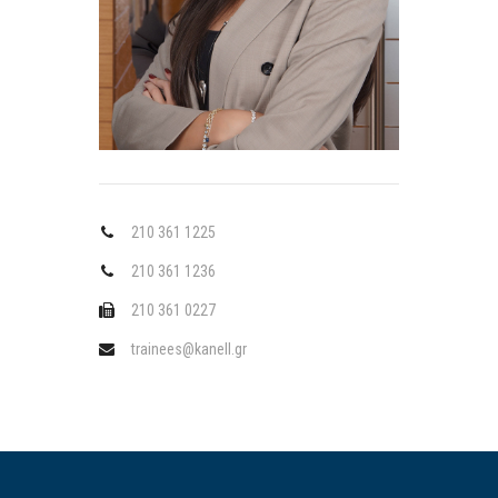
210 361 1225
210 361 1236
210 361 0227
trainees@kanell.gr