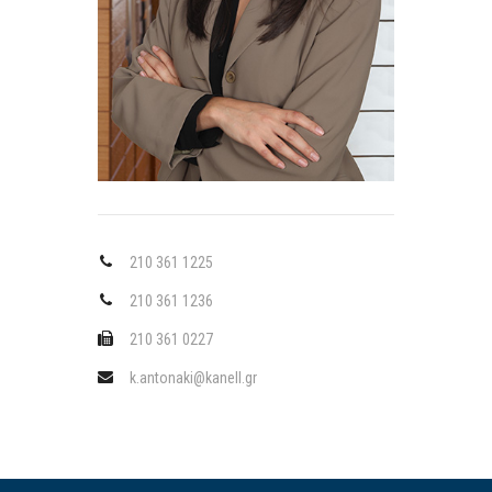
210 361 1225
210 361 1236
210 361 0227
k.antonaki@kanell.gr