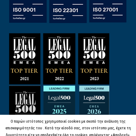
Ο παρών ιστότοπος χρησιμοποιεί cookies με σκοπό την ανάλυση της
επισκεψιμότητάς του . Κατά την είσοδό σας, στον ιστότοπο μας, έχετε τη
δυνατότητα είτε να αποδεχθείτε όλα τα cookies, επιλέγοντας «Αποδοχή»,