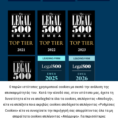
Ο παρών ιστότοπος χρησιμοποιεί cookies με σκοπό την ανάλυση της
επισκεψιμότητάς του . Κατά την είσοδό σας, στον ιστότοπο μας, έχετε τη
δυνατότητα είτε να αποδεχθείτε όλα τα cookies, επιλέγοντας «Αποδοχή»,
είτε να επιλέξετε ποια ακριβώς cookies αποδέχεστε επιλέγοντας «Ρυθμίσεις
Cookies» είτε να συνεχίσετε την περιήγησή σας απορρίπτοντας όλα τα μη
απαραίτητα cookies επιλέγοντας «Απόρριψη». Για περισσότερες