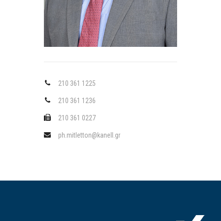
210 361 1225
210 361 1236
210 361 0227
ph.mitletton@kanell.gr