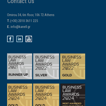
Contact Us
Omirou 34, 6
floor, 106 72 Athens
th
Τ.
(+30) 2010 3611 225
E.
info@kanell.gr