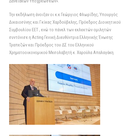
Δανειακών Υποχρεώσεων».
Την εκδήλωση άνοιξαν οι κ.κ Γεώργιος Φλωρίδης, Υπουργός
Δικαιοσύνης και Γκίκας Χαρδούβελης, Πρόεδρος Διοικητικού
Συµβουλίου ΕΕΤ , ενώ το πάνελ των εκλεκτών ομιλητών
συντόνισε η Acting Γενική Διευθύντρια Ελληνικής Ένωσης
Τραπεζών και Πρόεδρος του ΔΣ του Ελληνικού
Χρηµατοοικονοµικού Μεσολαβητή κ. Χαρούλα Απαλαγάκη.