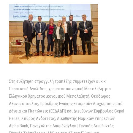
Στη συζήτηση στρογγυλή τραπέζης συμμετείχαν οι κ.κ.
Παρασκευή Αγαλίδου, χρηµατοοικονοµική Μεσολαβήτρια
Ελληνικού Χρηµατοοικονοµικού Μεσολαβητή, Θεόδωρος
Αθανασόπουλος, Πρόεδρος Ένωσης Εταιρειών Διαχείρισης από
Δάνεια και Πιστώσεις (ΕΕΔΑΔΠ) και Διευθύνων Σύµβουλος Cepal
Hellas, Σπύρος Ανδρίτσος, Διευθυντής Νοµικών Υπηρεσιών
Alpha Bank, Παναγιώτης Δασµάνογλου | Γενικός Διευθυντής