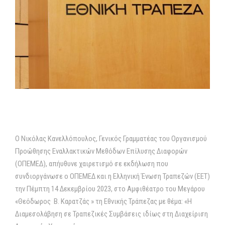
Ο Νικόλας Κανελλόπουλος, Γενικός Γραμματέας του Οργανισµoύ
Προώθησης Εναλλακτικών Μεθόδων Επίλυσης Διαφορών
(ΟΠΕΜΕΔ), απήυθυνε χαιρετισμό σε εκδήλωση που
συνδιοργάνωσε ο ΟΠΕΜΕΔ και η Ελληνική Ένωση Τραπεζών (ΕΕΤ)
την Πέµπτη 14 Δεκεµβρίου 2023, στο Αµφιθέατρο του Μεγάρου
«Θεόδωρος Β. Καρατζάς » τη Εθνικής Τράπεζας µε θέµα: «Η
Διαµεσολάβηση σε Τραπεζικές Συµβάσεις ιδίως στη Διαχείριση