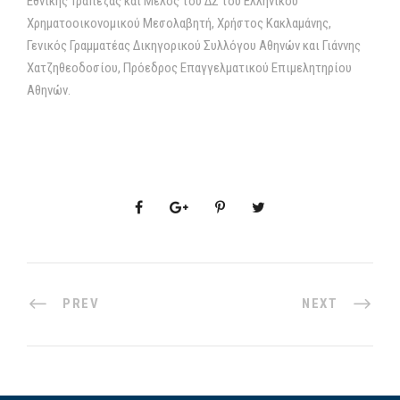
Εθνικής Τράπεζας και Μέλος του ΔΣ του Ελληνικού
Χρηµατοοικονοµικού Μεσολαβητή, Χρήστος Κακλαµάνης,
Γενικός Γραµµατέας Δικηγορικού Συλλόγου Αθηνών και Γιάννης
Χατζηθεοδοσίου, Πρόεδρος Επαγγελµατικού Επιµελητηρίου
Αθηνών.
PREV
NEXT