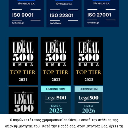
Ο παρών ιστότοπος χρησιμοποιεί cookies με σκοπό την ανάλυση της
επισκεψιμότητάς του . Κατά την είσοδό σας, στον ιστότοπο μας, έχετε τη