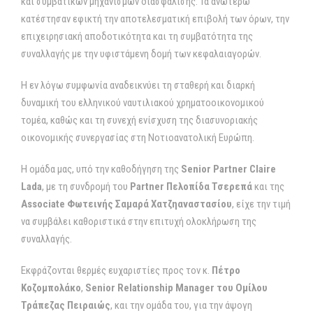
και συμβατικών μηχανισμών διασφάλισης. Τα ανωτέρω
κατέστησαν εφικτή την αποτελεσματική επιβολή των όρων, την
επιχειρησιακή αποδοτικότητα και τη συμβατότητα της
συναλλαγής με την υφιστάμενη δομή των κεφαλαιαγορών.
Η εν λόγω συμφωνία αναδεικνύει τη σταθερή και διαρκή
δυναμική του ελληνικού ναυτιλιακού χρηματοοικονομικού
τομέα, καθώς και τη συνεχή ενίσχυση της διασυνοριακής
οικονομικής συνεργασίας στη Νοτιοανατολική Ευρώπη.
Η ομάδα μας, υπό την καθοδήγηση της
Senior Partner Claire
Lada
, με τη συνδρομή του
Partner
Πελοπίδα Τσερεπά
και της
Associate
Φωτεινής Σαμαρά Χατζηαναστασίου
, είχε την τιμή
να συμβάλει καθοριστικά στην επιτυχή ολοκλήρωση της
συναλλαγής.
Εκφράζονται θερμές ευχαριστίες προς τον κ.
Πέτρο
Κοζομπολάκο
,
Senior Relationship Manager
του Ομίλου
Τράπεζας Πειραιώς
, και την ομάδα του, για την άψογη