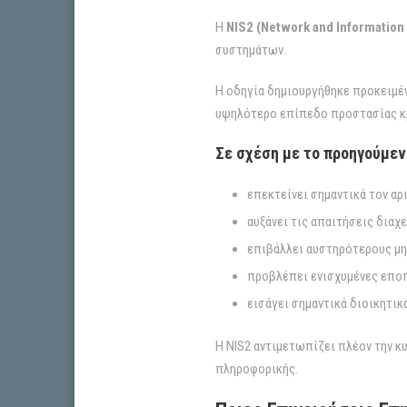
Η
NIS2 (Network and Information 
συστημάτων.
Η οδηγία δημιουργήθηκε προκειμέν
υψηλότερο επίπεδο προστασίας κ
Σε σχέση με το προηγούμενο
επεκτείνει σημαντικά τον α
αυξάνει τις απαιτήσεις διαχ
επιβάλλει αυστηρότερους μη
προβλέπει ενισχυμένες εποπ
εισάγει σημαντικά διοικητι
Η NIS2 αντιμετωπίζει πλέον την κ
πληροφορικής.