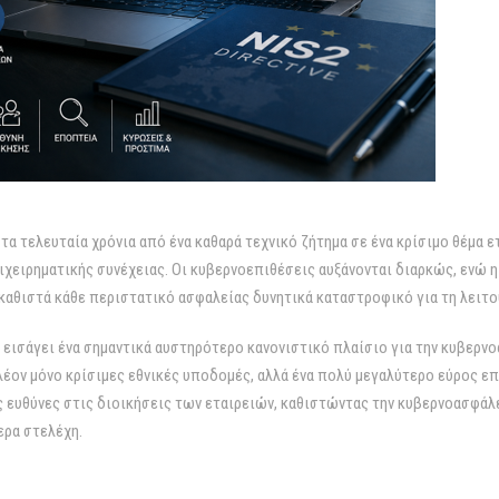
τα τελευταία χρόνια από ένα καθαρά τεχνικό ζήτημα σε ένα κρίσιμο θέμα ε
ιχειρηματικής συνέχειας. Οι κυβερνοεπιθέσεις αυξάνονται διαρκώς, ενώ 
αθιστά κάθε περιστατικό ασφαλείας δυνητικά καταστροφικό για τη λειτου
εισάγει ένα σημαντικά αυστηρότερο κανονιστικό πλαίσιο για την κυβερν
λέον μόνο κρίσιμες εθνικές υποδομές, αλλά ένα πολύ μεγαλύτερο εύρος ε
 ευθύνες στις διοικήσεις των εταιρειών, καθιστώντας την κυβερνοασφάλ
ερα στελέχη.