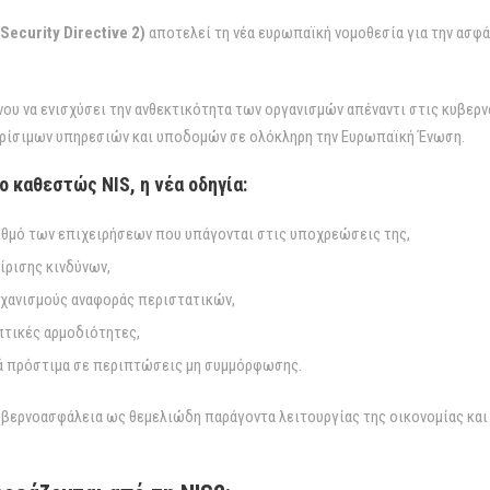
Security Directive 2)
αποτελεί τη νέα ευρωπαϊκή νομοθεσία για την ασφ
ου να ενισχύσει την ανθεκτικότητα των οργανισμών απέναντι στις κυβερν
ρίσιμων υπηρεσιών και υποδομών σε ολόκληρη την Ευρωπαϊκή Ένωση.
 καθεστώς NIS, η νέα οδηγία:
ριθμό των επιχειρήσεων που υπάγονται στις υποχρεώσεις της,
είρισης κινδύνων,
χανισμούς αναφοράς περιστατικών,
τικές αρμοδιότητες,
κά πρόστιμα σε περιπτώσεις μη συμμόρφωσης.
υβερνοασφάλεια ως θεμελιώδη παράγοντα λειτουργίας της οικονομίας και