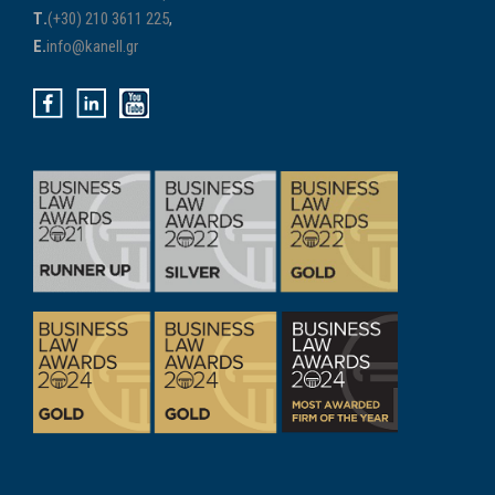
Τ.
(+30) 210 3611 225
,
E.
info@kanell.gr