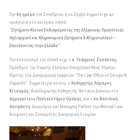
Την
4η ημέρα
του Συνεδρίου, η κα Ζέρβα συμμετείχε ως
ομιλήτρια στο κεντρικό πάνελ:
“Ζητήματα Κοινού Ενδιαφέροντος της Ελληνικής Ομογένειας:
Ληξιαρχικά και Κληρονομικά Ζητήματα & Κτηματολόγιο –
Επενδύοντας στην Ελλάδα.”
Τον συντονισμό του πάνελ είχε ο
κ. Γεώργιος Ζαπάντης
,
Πρόεδρος της Ένωσης Ελλήνων Δικηγόρων Νέας Υόρκης,
Ιδρυτής του Δικηγορικού Γραφείου “The Law Office of George N.
Zapantis”. Συμμετείχαν επίσης ο
Καθηγητής Λάμπρος
Κιτσαράς
, Αναπληρωτής Καθηγητής Αστικού Δικαίου στο
Δημοκρίτειο Πανεπιστήμιο Θράκης
, και η
κα Βασιλική
Ανυφάντη
, Δικηγόρος και Managing Partner της«Abroad Law-
Ανυφαντή και Συνεργάτες Δικηγορική Εταιρία».