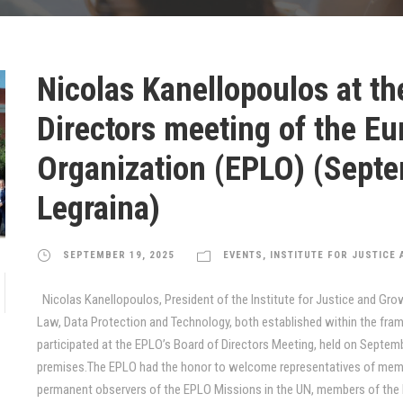
Nicolas Kanellopoulos at th
Directors meeting of the E
Organization (EPLO) (Sept
Legraina)
SEPTEMBER 19, 2025
EVENTS
,
INSTITUTE FOR JUSTICE
Nicolas Kanellopoulos, President of the Institute for Justice and Growt
Law, Data Protection and Technology, both established within the fr
participated at the EPLO’s Board of Directors Meeting, held on Septemb
premises.The EPLO had the honor to welcome representatives of member
permanent observers of the EPLO Missions in the UN, members of the