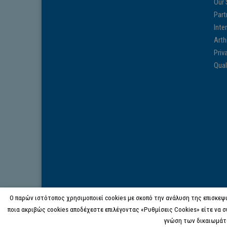
Our 
Part
Inte
Arth
Priv
Qual
Ο παρών ιστότοπος χρησιμοποιεί cookies με σκοπό την ανάλυση της επισκεψι
ποια ακριβώς cookies αποδέχεστε επιλέγοντας «Ρυθμίσεις Cookies» είτε να σ
γνώση των δικαιωμάτ