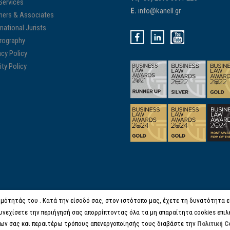
Services
E.
info@kanell.gr
ners & Associates
rnational Jurists
rography
acy Policy
ity Policy
μότητάς του . Κατά την είσοδό σας, στον ιστότοπο μας, έχετε τη δυνατότητα είτ
υνεχίσετε την περιήγησή σας απορρίπτοντας όλα τα μη απαραίτητα cookies επιλ
ων σας και περαιτέρω τρόπους απενεργοποίησής τους διαβάστε την
Πολιτική C