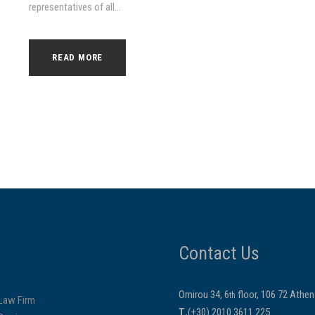
representatives of all...
READ MORE
Contact Us
Omirou 34, 6
floor, 106 72 Athe
th
Law Firm
Τ.
(+30) 2010 3611 225