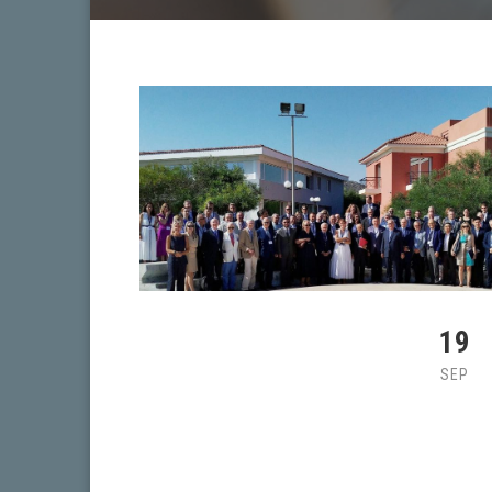
19
SEP