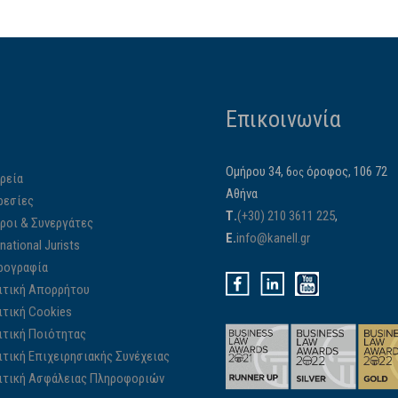
Επικοινωνία
Ομήρου 34, 6
όροφος, 106 72
ος
ρεία
Αθήνα
ρεσίες
Τ.
(+30) 210 3611 225
,
ίροι & Συνεργάτες
E.
info@kanell.gr
rnational Jurists
ρογραφία
ιτική Απορρήτου
ιτική Cookies
ιτική Ποιότητας
ιτική Επιχειρησιακής Συνέχειας
ιτική Ασφάλειας Πληροφοριών