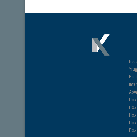
Εται
Υπη
Ετα
Inte
Αρθ
Πολ
Πολ
Πολ
Πολ
Πολ