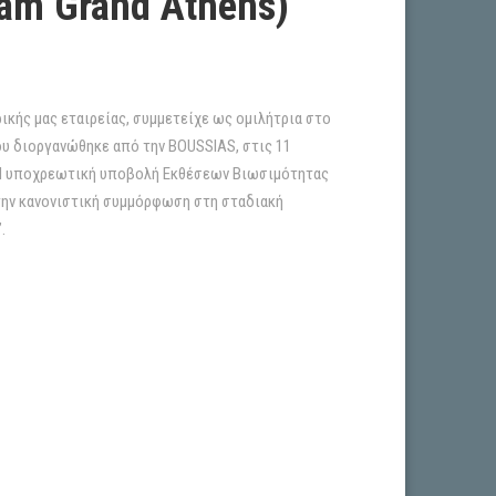
am Grand Athens)
ορικής μας εταιρείας, συμμετείχε ως ομιλήτρια στο
ου διοργανώθηκε από την BOUSSIAS, στις 11
“H υποχρεωτική υποβολή Εκθέσεων Βιωσιμότητας
την κανονιστική συμμόρφωση στη σταδιακή
ις”.