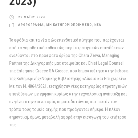
2023)
29 ΜΑΪΟΥ 2023
ΑΡΘΡΟΓΡΑΦΙΑ
,
ΜΗ ΚΑΤΗΓΟΡΙΟΠΟΙΗΜΕΝΟ
,
ΝΕΑ
Τα εφόδια και τα νέα φιλοεπενδυτικά κίνητρα που παρέχονται
από το νομοθετικό καθεστώς περί στρατηγικών επενδύσεων
αναλύονται στο πρόσφατο άρθρο της Chara Zerva, Managing
Partner της Δικηγορικής μας εταιρείας και Chief Legal Counsel
της Enterprise Greece SA Greece, που δημοσιεύτηκε στην έκδοση
της Καθημερινής/Νομικής Βιβλιοθήκης «Δίκαιο και Επιχειρείν».
Με τον Ν. 4864/2021, εισήχθησαν νέες κατηγορίες στρατηγικών
επενδύσεων, με έμφαση κυρίως στην τεχνολογική ανάπτυξη και
εν γένει στην καινοτομία, σηματοδοτώντας κατ’ αυτόν τον
τρόπο τους τομείς αιχμής που προάγονται σήμερα. Η πλέον
σημαντική, όμως, μεταβολή αφορά στην εισαγωγή του κινήτρου
της...