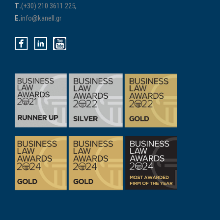
Τ.
(+30) 210 3611 225
,
E.
info@kanell.gr