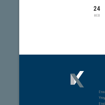
24
ΦΕΒ
Εται
Υπη
Ετα