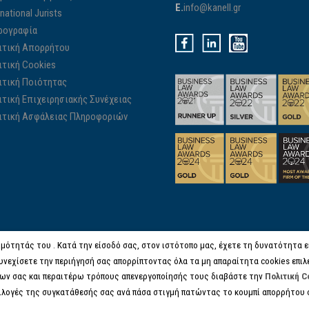
E.
info@kanell.gr
rnational Jurists
ρογραφία
ιτική Απορρήτου
ιτική Cookies
ιτική Ποιότητας
ιτική Επιχειρησιακής Συνέχειας
ιτική Ασφάλειας Πληροφοριών
μότητάς του . Κατά την είσοδό σας, στον ιστότοπο μας, έχετε τη δυνατότητα είτ
υνεχίσετε την περιήγησή σας απορρίπτοντας όλα τα μη απαραίτητα cookies επιλ
ων σας και περαιτέρω τρόπους απενεργοποίησής τους διαβάστε την
Πολιτική C
πιλογές της συγκατάθεσής σας ανά πάσα στιγμή πατώντας το κουμπί απορρήτου 