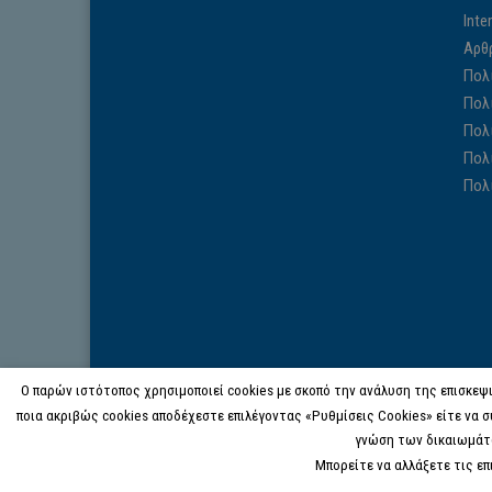
Inte
Αρθ
Πολ
Πολ
Πολ
Πολ
Πολ
Ο παρών ιστότοπος χρησιμοποιεί cookies με σκοπό την ανάλυση της επισκεψι
ποια ακριβώς cookies αποδέχεστε επιλέγοντας «Ρυθμίσεις Cookies» είτε να σ
γνώση των δικαιωμάτ
Μπορείτε να αλλάξετε τις ε