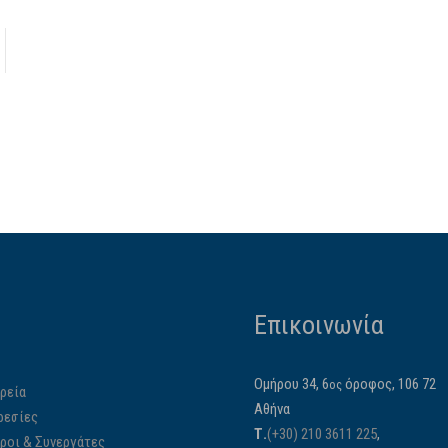
Επικοινωνία
Ομήρου 34, 6
όροφος, 106 72
ος
ρεία
Αθήνα
ρεσίες
Τ.
(+30) 210 3611 225
,
ίροι & Συνεργάτες