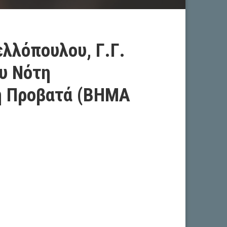
ελλόπουλου, Γ.Γ.
υ Νότη
η Προβατά (ΒΗΜΑ